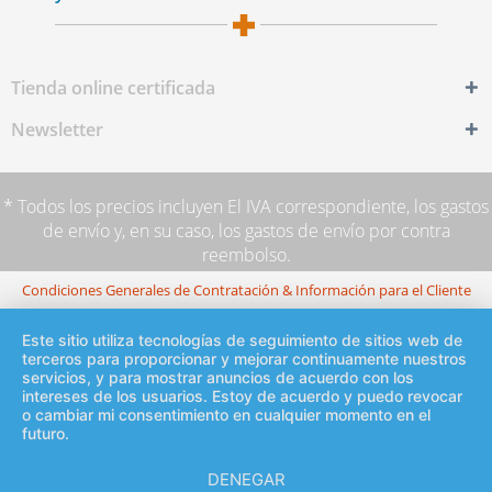
Tienda online certificada
Newsletter
* Todos los precios incluyen El IVA correspondiente,
los gastos
de envío
y, en su caso, los gastos de envío por contra
reembolso.
Condiciones Generales de Contratación & Información para el Cliente
Este sitio utiliza tecnologías de seguimiento de sitios web de
terceros para proporcionar y mejorar continuamente nuestros
servicios, y para mostrar anuncios de acuerdo con los
intereses de los usuarios. Estoy de acuerdo y puedo revocar
o cambiar mi consentimiento en cualquier momento en el
futuro.
DENEGAR