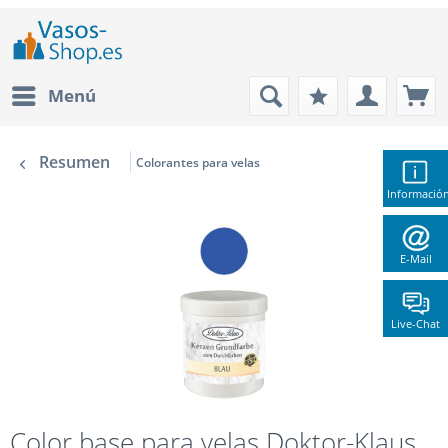
Menú
Resumen
Colorantes para velas
Informació
E-Mail
Live-Chat
Color base para velas Doktor-Klaus