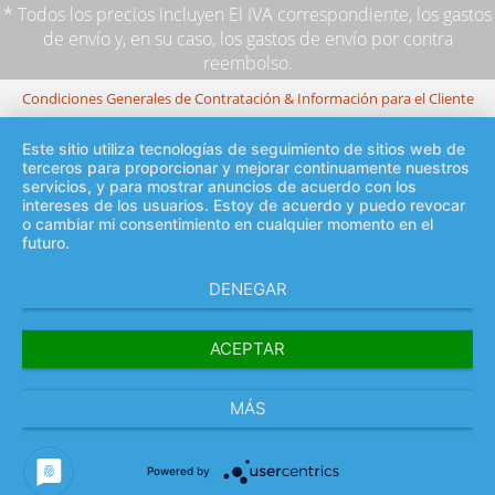
* Todos los precios incluyen El IVA correspondiente,
los gastos
de envío
y, en su caso, los gastos de envío por contra
reembolso.
Condiciones Generales de Contratación & Información para el Cliente
Este sitio utiliza tecnologías de seguimiento de sitios web de
terceros para proporcionar y mejorar continuamente nuestros
servicios, y para mostrar anuncios de acuerdo con los
intereses de los usuarios. Estoy de acuerdo y puedo revocar
o cambiar mi consentimiento en cualquier momento en el
futuro.
DENEGAR
ACEPTAR
MÁS
Powered by