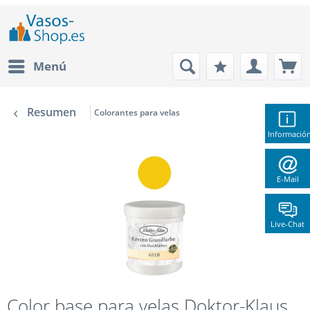
Menú
Resumen
Colorantes para velas
Informació
E-Mail
Live-Chat
Color base para velas Doktor-Klaus