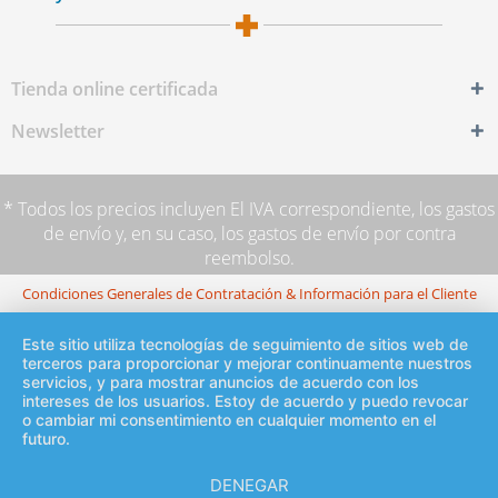
Tienda online certificada
Newsletter
* Todos los precios incluyen El IVA correspondiente,
los gastos
de envío
y, en su caso, los gastos de envío por contra
reembolso.
Condiciones Generales de Contratación & Información para el Cliente
Este sitio utiliza tecnologías de seguimiento de sitios web de
terceros para proporcionar y mejorar continuamente nuestros
servicios, y para mostrar anuncios de acuerdo con los
intereses de los usuarios. Estoy de acuerdo y puedo revocar
o cambiar mi consentimiento en cualquier momento en el
futuro.
DENEGAR