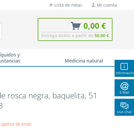
Lista de notas
Mi cuenta
0,00 €
Entrega Grátis a partir de
50.00 €
íquidos y
ustancias
Medicina natural
Informació
e rosca negra, baquelita, 51
E-Mail
3
Live-Chat
 gastos de envío