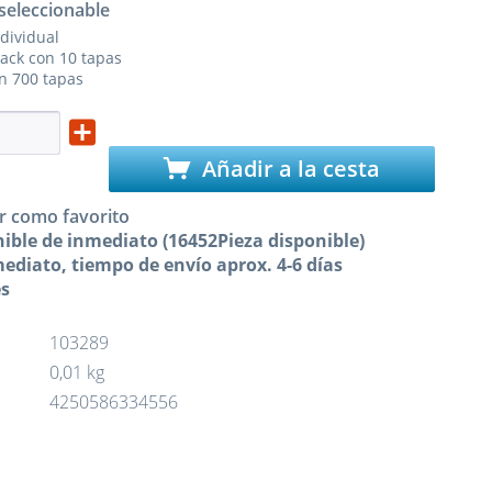
seleccionable
dividual
ack con 10 tapas
n 700 tapas
Añadir a la cesta
r como favorito
ible de inmediato (16452Pieza disponible)
ediato, tiempo de envío aprox. 4-6 días
es
103289
0,01 kg
4250586334556