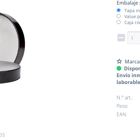
Embalaje 
Tapa in
Value p
Caja co
Marca
Dispon
Envío inm
laborabl
N.º art.:
Peso:
EAN:
OS