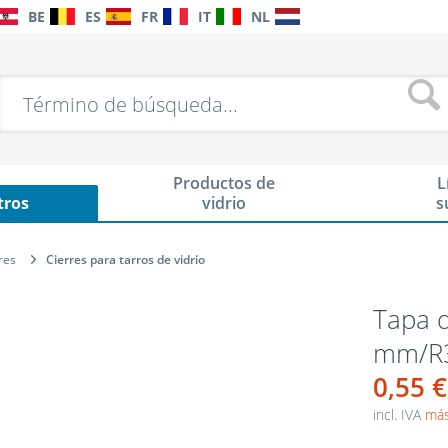
BE
ES
FR
IT
NL
Productos de
L
tros
vidrio
s
res
Cierres para tarros de vidrio
Tapa d
mm/R
0,55 €
incl. IVA
más