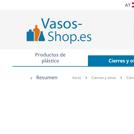
AT
Productos de
plástico
Cierres y o
Resumen
Inicio
Cierres y otros
Cier