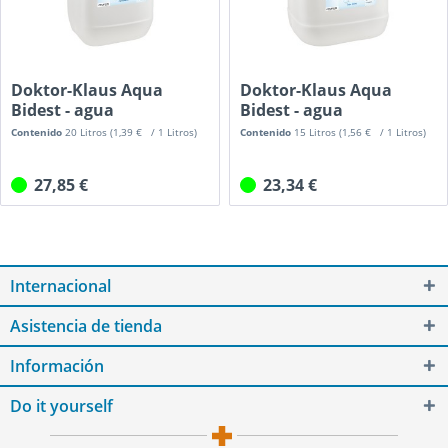
Doktor-Klaus Aqua
Doktor-Klaus Aqua
Bidest - agua
Bidest - agua
bidestilada, 20 l
bidestilada, 15 l
Contenido
20 Litros
(1,39 € / 1 Litros)
Contenido
15 Litros
(1,56 € / 1 Litros)
27,85 €
23,34 €
Internacional
Asistencia de tienda
Información
Do it yourself