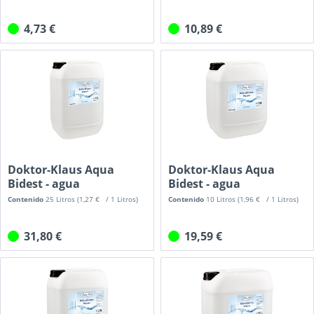
4,73 €
10,89 €
Doktor-Klaus Aqua
Doktor-Klaus Aqua
Bidest - agua
Bidest - agua
bidestilada, 25 l
bidestilada, 10 l
Contenido
25 Litros
(1,27 € / 1 Litros)
Contenido
10 Litros
(1,96 € / 1 Litros)
31,80 €
19,59 €