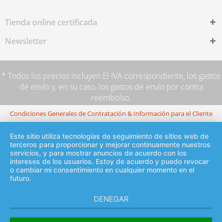
Tienda online certificada
Newsletter
* Todos los precios incluyen El IVA correspondiente,
los gastos
de envío
y, en su caso, los gastos de envío por contra
reembolso.
Condiciones Generales de Contratación & Información para el Cliente
Este sitio utiliza tecnologías de seguimiento de sitios web de
terceros para proporcionar y mejorar continuamente nuestros
servicios, y para mostrar anuncios de acuerdo con los
intereses de los usuarios. Estoy de acuerdo y puedo revocar
o cambiar mi consentimiento en cualquier momento en el
futuro.
DENEGAR