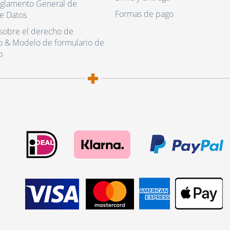
eglamento General de
Formas de pago
e Datos
sobre el derecho de
o & Modelo de formulario de
o