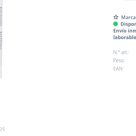
Marca
Dispon
Envío inm
laborabl
N.º art.:
Peso:
EAN:
OS