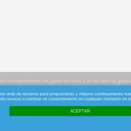
 IVA correspondiente,
los gastos de envío
y, en su caso, los gast
sitios web de terceros para proporcionar y mejorar continuamente nu
edo revocar o cambiar mi consentimiento en cualquier momento en el
ACEPTAR