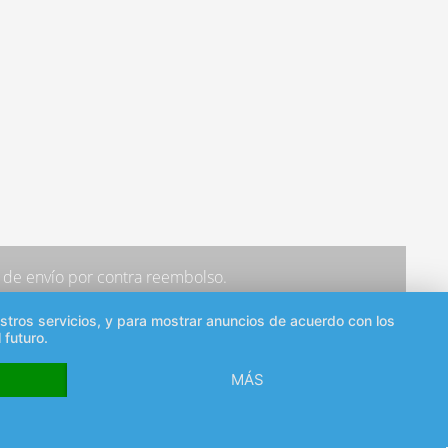
os de envío por contra reembolso.
estros servicios, y para mostrar anuncios de acuerdo con los
 futuro.
MÁS