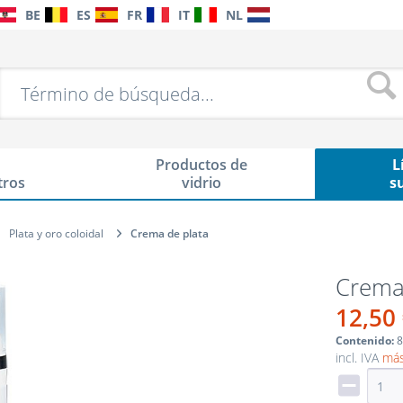
BE
ES
FR
IT
NL
Productos de
L
tros
vidrio
s
Plata y oro coloidal
Crema de plata
Crema 
12,50
Contenido:
8
incl. IVA
más