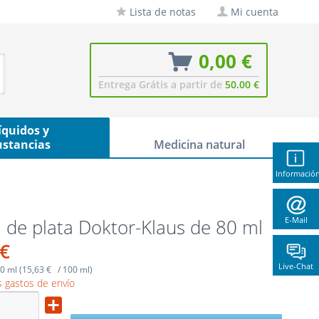
Lista de notas
Mi cuenta
0,00 €
Entrega Grátis a partir de
50.00 €
íquidos y
ustancias
Medicina natural
Informació
de plata Doktor-Klaus de 80 ml
E-Mail
 €
Live-Chat
0 ml (15,63 € / 100 ml)
 gastos de envío