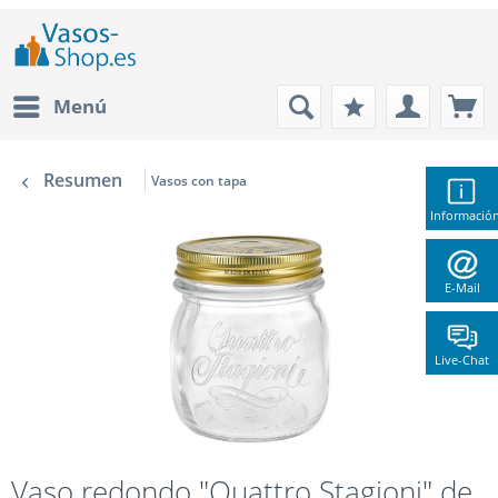
Menú
Resumen
Vasos con tapa
Informació
E-Mail
Live-Chat
Vaso redondo "Quattro Stagioni" de