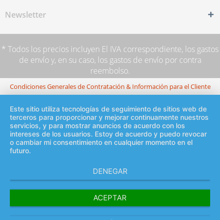
Newsletter
* Todos los precios incluyen El IVA correspondiente,
los gastos
de envío
y, en su caso, los gastos de envío por contra
reembolso.
Condiciones Generales de Contratación & Información para el Cliente
Este sitio utiliza tecnologías de seguimiento de sitios web de
terceros para proporcionar y mejorar continuamente nuestros
servicios, y para mostrar anuncios de acuerdo con los
intereses de los usuarios. Estoy de acuerdo y puedo revocar
o cambiar mi consentimiento en cualquier momento en el
futuro.
DENEGAR
ACEPTAR