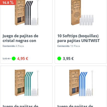
16.8
Juego de pajitas de
10 Softtips (boquillas)
cristal negras con
para pajitas UNiTWIST
Softtips...
Contenido
4 Pieza
Contenido
10 Pieza
4,95 €
3,95 €
5,95 €
Juego de pajitas de
Juego de pajitas de