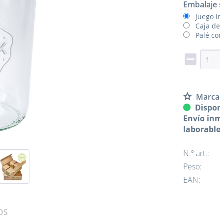
Embalaje 
Juego i
Caja de
Palé co
Marca
Dispon
Envío inm
laborabl
N.º art.:
Peso:
EAN:
OS