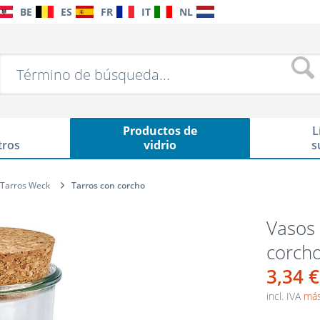
BE
ES
FR
IT
NL
Productos de
L
tros
vidrio
s
Tarros Weck
Tarros con corcho
Vasos
corcho
3,34 €
incl. IVA
más