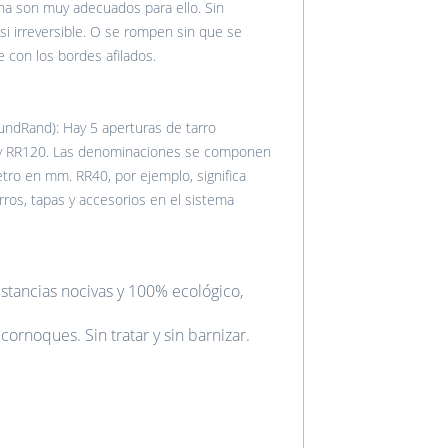
na son muy adecuados para ello. Sin
si irreversible. O se rompen sin que se
e con los bordes afilados.
undRand): Hay 5 aperturas de tarro
0 y RR120. Las denominaciones se componen
etro en mm. RR40, por ejemplo, significa
ros, tapas y accesorios en el sistema
ustancias nocivas y 100% ecológico,
ornoques. Sin tratar y sin barnizar.