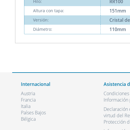
RR100
Hilo:
151mm
Altura con tapa:
Cristal d
Versión:
110mm
Diámetro:
Internacional
Asistencia 
Austria
Condiciones
Francia
Información 
Italia
Declaración 
Países Bajos
virtud del R
Bélgica
Protección d