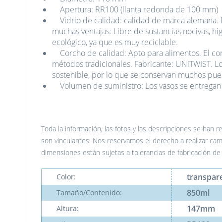
Apertura: RR100 (llanta redonda de 100 mm)
Vidrio de calidad: calidad de marca alemana. E
muchas ventajas: Libre de sustancias nocivas, hig
ecológico, ya que es muy reciclable.
Corcho de calidad: Apto para alimentos. El cor
métodos tradicionales. Fabricante: UNiTWIST. Lo
sostenible, por lo que se conservan muchos pues
Volumen de suministro: Los vasos se entregan
Toda la información, las fotos y las descripciones se han 
son vinculantes. Nos reservamos el derecho a realizar cam
dimensiones están sujetas a tolerancias de fabricación de
transpar
Color:
850ml
Tamaño/Contenido:
147mm
Altura: