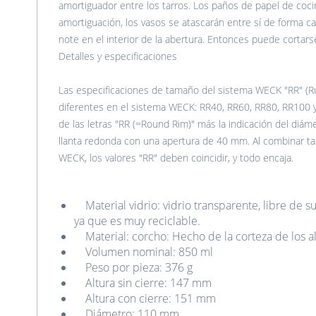
amortiguador entre los tarros. Los paños de papel de coci
amortiguación, los vasos se atascarán entre sí de forma ca
note en el interior de la abertura. Entonces puede cortars
Detalles y especificaciones
Las especificaciones de tamaño del sistema WECK "RR" (R
diferentes en el sistema WECK: RR40, RR60, RR80, RR10
de las letras "RR (=Round Rim)" más la indicación del diám
llanta redonda con una apertura de 40 mm. Al combinar tar
WECK, los valores "RR" deben coincidir, y todo encaja.
Material vidrio: vidrio transparente, libre de s
ya que es muy reciclable.
Material: corcho: Hecho de la corteza de los alc
Volumen nominal: 850 ml
Peso por pieza: 376 g
Altura sin cierre: 147 mm
Altura con cierre: 151 mm
Diámetro: 110 mm