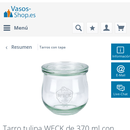
Menú
Resumen
Tarros con tapa
Informació
E-Mail
Live-Chat
Tarro tulipa WECK de 370 ml con