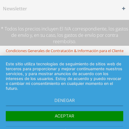
Newsletter
* Todos los precios incluyen El IVA correspondiente,
los gastos
de envío
y, en su caso, los gastos de envío por contra
reembolso.
Condiciones Generales de Contratación & Información para el Cliente
Este sitio utiliza tecnologías de seguimiento de sitios web de
terceros para proporcionar y mejorar continuamente nuestros
servicios, y para mostrar anuncios de acuerdo con los
intereses de los usuarios. Estoy de acuerdo y puedo revocar
o cambiar mi consentimiento en cualquier momento en el
futuro.
DENEGAR
ACEPTAR