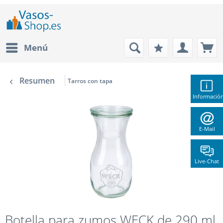
Menú
Resumen
Tarros con tapa
Informació
E-Mail
Live-Chat
Botella para zumos WECK de 290 ml