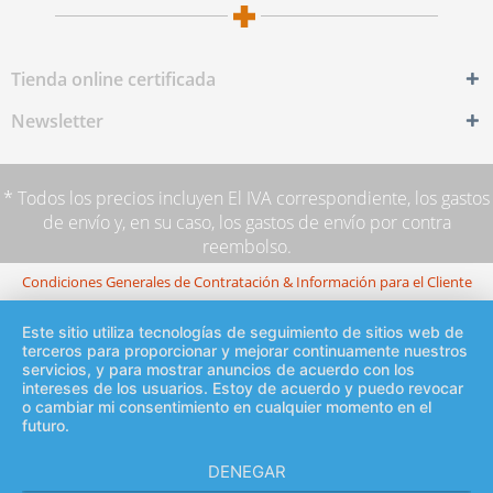
Tienda online certificada
Newsletter
* Todos los precios incluyen El IVA correspondiente,
los gastos
de envío
y, en su caso, los gastos de envío por contra
reembolso.
Condiciones Generales de Contratación & Información para el Cliente
Este sitio utiliza tecnologías de seguimiento de sitios web de
terceros para proporcionar y mejorar continuamente nuestros
servicios, y para mostrar anuncios de acuerdo con los
intereses de los usuarios. Estoy de acuerdo y puedo revocar
o cambiar mi consentimiento en cualquier momento en el
futuro.
DENEGAR