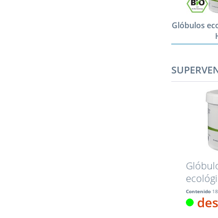
Glóbulos eco
SUPERVE
Glóbul
ecológi
HAB1, 1
Contenido
18
des