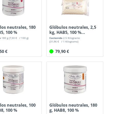
los neutrales, 180
Glóbulos neutrales, 2,5
B5, 100 %
kg, HAB5, 100 %...
sa...
o
180 g
(7,50 € / 100 g)
Contenido
2.5 Kilogramo
(31,96 € / 1 Kilogramo)
,50 €
79,90 €
los neutrales, 100
Glóbulos neutrales, 180
B8, 100 %
g, HAB8, 100 %