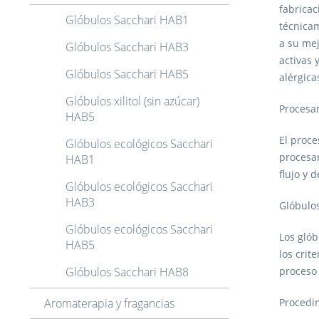
fabricac
Glóbulos Sacchari HAB1
técnicam
a su mej
Glóbulos Sacchari HAB3
activas 
Glóbulos Sacchari HAB5
alérgica
Glóbulos xilitol (sin azúcar)
Procesa
HAB5
El proce
Glóbulos ecológicos Sacchari
procesa
HAB1
flujo y 
Glóbulos ecológicos Sacchari
HAB3
Glóbulo
Glóbulos ecológicos Sacchari
Los gló
HAB5
los crit
Glóbulos Sacchari HAB8
proceso 
Aromaterapia y fragancias
Procedi