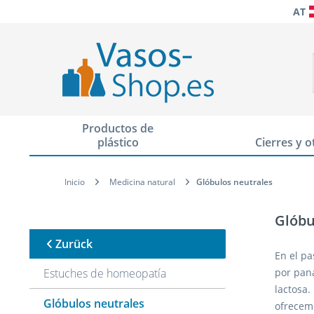
AT
Productos de
plástico
Cierres y o
Inicio
Medicina natural
Glóbulos neutrales
Glóbu
Zurück
En el pa
Estuches de homeopatía
por pana
lactosa.
Glóbulos neutrales
ofrecemo