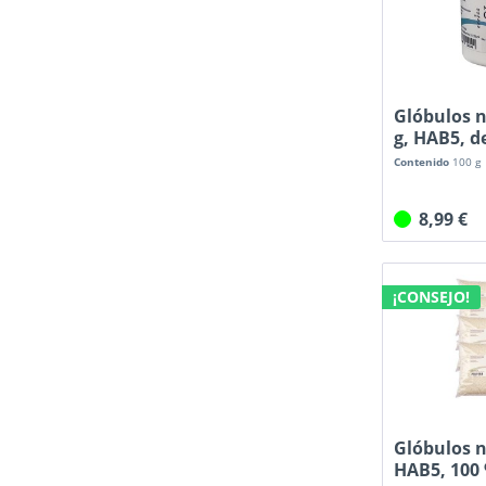
Glóbulos n
g, HAB5, de 
Contenido
100 g
8,99 €
¡CONSEJO!
Glóbulos n
HAB5, 100 