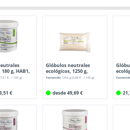
eutrales
Glóbulos neutrales
Glóbu
, 180 g, HAB1,
ecológicos, 1250 g,
ecológ
HAB5,...
100...
(7,51 € / 100 g)
Contenido
1250 g
(3,98 € / 100 g)
Contenid
3,51 €
desde 49,69 €
21