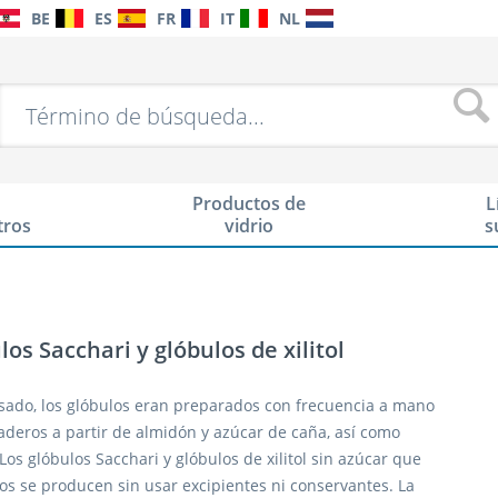
BE
ES
FR
IT
NL
Productos de
L
tros
vidrio
s
los Sacchari y glóbulos de xilitol
sado, los glóbulos eran preparados con frecuencia a mano
deros a partir de almidón y azúcar de caña, así como
 Los glóbulos Sacchari y glóbulos de xilitol sin azúcar que
s se producen sin usar excipientes ni conservantes. La