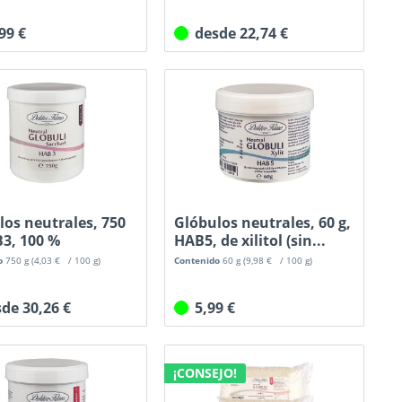
,99 €
desde 22,74 €
los neutrales, 750
Glóbulos neutrales, 60 g,
B3, 100 %
HAB5, de xilitol (sin...
sa...
o
750 g
(4,03 € / 100 g)
Contenido
60 g
(9,98 € / 100 g)
sde 30,26 €
5,99 €
¡CONSEJO!