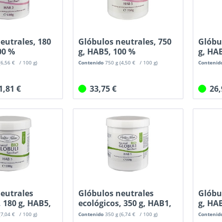
eutrales, 180
Glóbulos neutrales, 750
Glóbu
00 %
g, HAB5, 100 %
g, HAB
.
sacarosa...
(6,56 € / 100 g)
Contenido
750 g
(4,50 € / 100 g)
Contenid
1,81 €
33,75 €
26
eutrales
Glóbulos neutrales
Glóbu
, 180 g, HAB5,
ecológicos, 350 g, HAB1,
g, HAB
100...
(7,04 € / 100 g)
Contenido
350 g
(6,74 € / 100 g)
Contenid