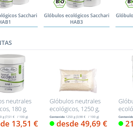
lógicos Sacchari
Glóbulos ecológicos Sacchari
Glóbulo
HAB1
HAB3
NTAS
os neutrales
Glóbulos neutrales
Glóbu
cos, 180 g,
ecológicos, 1250 g,
ecoló
00...
HAB5,...
HAB5,
0 g
(7,51 € / 100 g)
Contenido
1250 g
(3,98 € / 100 g)
Contenid
de 13,51 €
desde 49,69 €
2