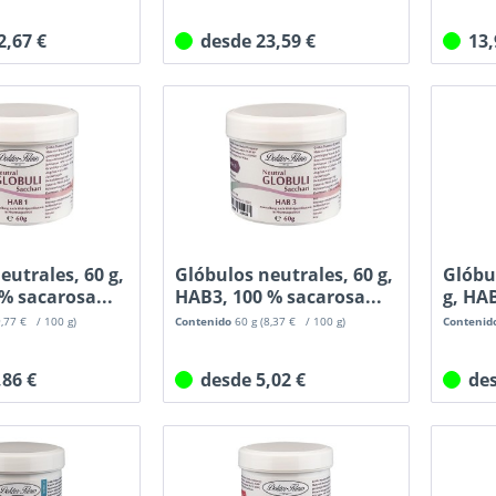
2,67 €
desde 23,59 €
13
eutrales, 60 g,
Glóbulos neutrales, 60 g,
Glóbu
% sacarosa...
HAB3, 100 % sacarosa...
g, HA
sacaro
9,77 € / 100 g)
Contenido
60 g
(8,37 € / 100 g)
Contenid
,86 €
desde 5,02 €
de