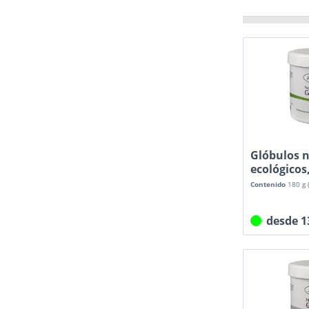
Glóbulos n
ecológicos
100...
Contenido
180 g
desde 1