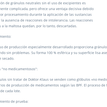
ión de gránulos neutrales sin el uso de excipientes es
ente complicada, pero ofrece una ventaja decisiva debido
or procesamiento durante la aplicación de las sustancias
y la ausencia de reacciones de intolerancia. Las reacciones
s a la maltosa quedan, por lo tanto, descartadas.
miento:
so de producción especialmente desarrollado proporciona gránulos 
ndo sin problemas. Su forma 100 % esférica y su superficie lisa 
de secado.
s "no medicamentosos":
bulos sin tratar de Doktor-Klaus se venden como glóbulos «no med
erios de producción de medicamentos según las BPF. El proceso de 
de cada lote.
miento de prueba: