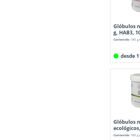
Glóbulos n
g, HAB3, 1
sacarosa..
Contenido
180 g
desde 1
Glóbulos n
ecológicos
100...
Contenido
180 g