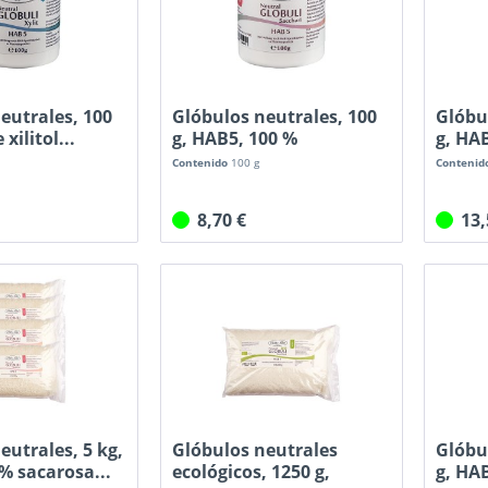
eutrales, 100
Glóbulos neutrales, 100
Glóbu
xilitol...
g, HAB5, 100 %
g, HA
sacarosa...
sacaro
Contenido
100 g
Contenid
8,70 €
13
eutrales, 5 kg,
Glóbulos neutrales
Glóbu
% sacarosa...
ecológicos, 1250 g,
g, HA