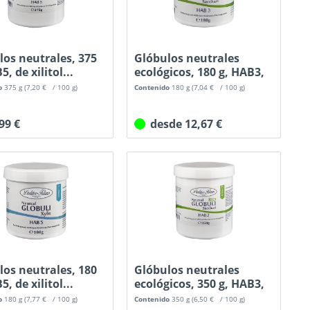
los neutrales, 375
Glóbulos neutrales
5, de xilitol...
ecológicos, 180 g, HAB3,
100...
o
375 g
(7,20 € / 100 g)
Contenido
180 g
(7,04 € / 100 g)
,99 €
desde 12,67 €
los neutrales, 180
Glóbulos neutrales
5, de xilitol...
ecológicos, 350 g, HAB3,
100...
o
180 g
(7,77 € / 100 g)
Contenido
350 g
(6,50 € / 100 g)