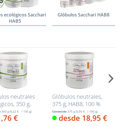
s ecológicos Sacchari
Glóbulos Sacchari HAB8
HAB5
los neutrales
Glóbulos neutrales,
Gló
gicos, 350 g,
375 g, HAB8, 100 %
180
 100...
sacarosa...
sac
o
350 g
(6,22 € / 100 g)
Contenido
375 g
(5,05 € / 100 g)
Conte
1,76 €
desde 18,95 €