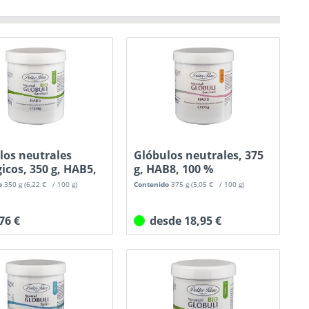
los neutrales
Glóbulos neutrales, 375
icos, 350 g, HAB5,
g, HAB8, 100 %
sacarosa...
o
350 g
(6,22 € / 100 g)
Contenido
375 g
(5,05 € / 100 g)
,76 €
desde 18,95 €