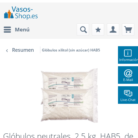
Menú
Resumen
Glóbulos xilitol (sin azúcar) HAB5
Informació
E-Mail
Live-Chat
Glóbulos neutrales, 2,5 kg, HAB5, de