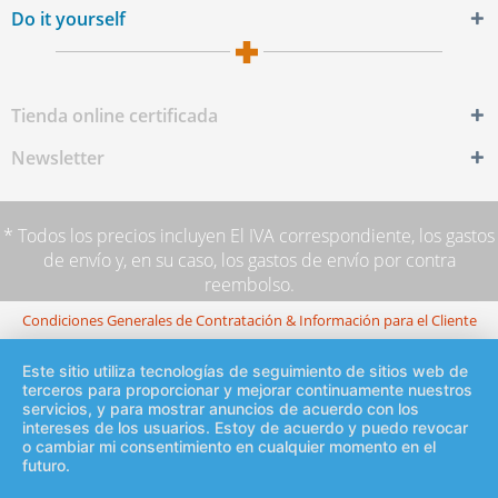
Do it yourself
Tienda online certificada
Newsletter
* Todos los precios incluyen El IVA correspondiente,
los gastos
de envío
y, en su caso, los gastos de envío por contra
reembolso.
Condiciones Generales de Contratación & Información para el Cliente
Este sitio utiliza tecnologías de seguimiento de sitios web de
terceros para proporcionar y mejorar continuamente nuestros
servicios, y para mostrar anuncios de acuerdo con los
intereses de los usuarios. Estoy de acuerdo y puedo revocar
o cambiar mi consentimiento en cualquier momento en el
futuro.