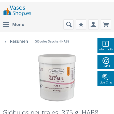
Menú
Resumen
Glóbulos Sacchari HAB8
Informació
E-Mail
Live-Chat
Glóbulos neutrales, 375 g, HAB8,