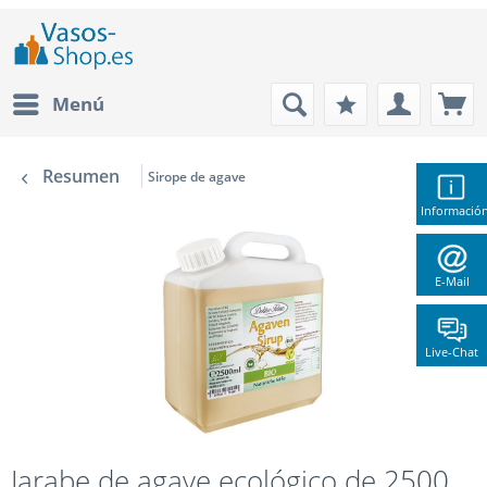
Menú
Resumen
Sirope de agave
Informació
E-Mail
Live-Chat
Jarabe de agave ecológico de 2500