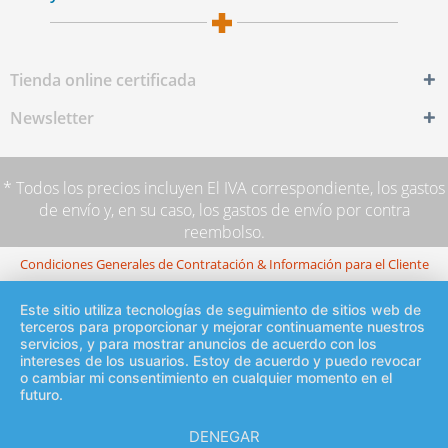
Tienda online certificada
Newsletter
* Todos los precios incluyen El IVA correspondiente,
los gastos
de envío
y, en su caso, los gastos de envío por contra
reembolso.
Condiciones Generales de Contratación & Información para el Cliente
Este sitio utiliza tecnologías de seguimiento de sitios web de
terceros para proporcionar y mejorar continuamente nuestros
servicios, y para mostrar anuncios de acuerdo con los
intereses de los usuarios. Estoy de acuerdo y puedo revocar
o cambiar mi consentimiento en cualquier momento en el
futuro.
DENEGAR