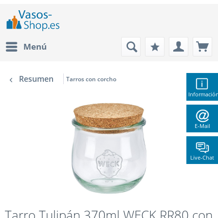
Menú
Resumen
Tarros con corcho
Informació
E-Mail
Live-Chat
Tarro Tulipán 370ml WECK RR80 con