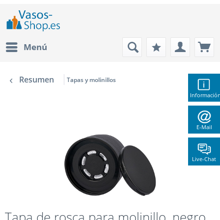
Menú
Resumen
Tapas y molinillos
Informació
E-Mail
Live-Chat
Tapa de rosca para molinillo, negro,