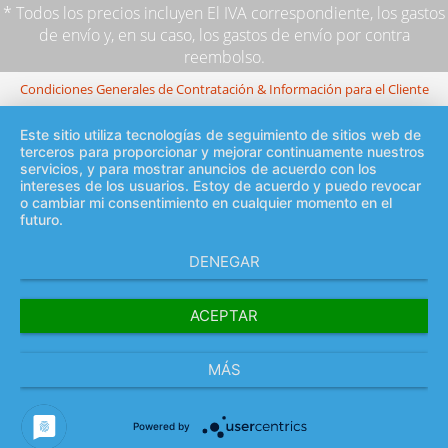
* Todos los precios incluyen El IVA correspondiente,
los gastos
de envío
y, en su caso, los gastos de envío por contra
reembolso.
Condiciones Generales de Contratación & Información para el Cliente
Este sitio utiliza tecnologías de seguimiento de sitios web de
terceros para proporcionar y mejorar continuamente nuestros
servicios, y para mostrar anuncios de acuerdo con los
intereses de los usuarios. Estoy de acuerdo y puedo revocar
o cambiar mi consentimiento en cualquier momento en el
futuro.
DENEGAR
ACEPTAR
MÁS
Powered by