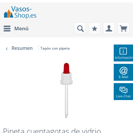
Menú
Resumen
Tapón con pipeta
Informació
E-Mail
Live-Chat
Pipeta cuentagotas de vidrio