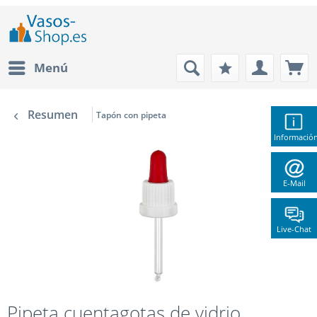
Menú
Resumen
Tapón con pipeta
Informació
E-Mail
Live-Chat
Pipeta cuentagotas de vidrio