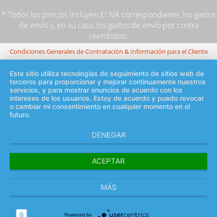
* Todos los precios incluyen El IVA correspondiente,
los gastos
de envío
y, en su caso, los gastos de envío por contra
reembolso.
Condiciones Generales de Contratación & Información para el Cliente
Este sitio utiliza tecnologías de seguimiento de sitios web de
terceros para proporcionar y mejorar continuamente nuestros
servicios, y para mostrar anuncios de acuerdo con los
intereses de los usuarios. Estoy de acuerdo y puedo revocar
o cambiar mi consentimiento en cualquier momento en el
futuro.
DENEGAR
ACEPTAR
MÁS
Powered by