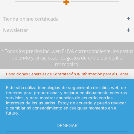
Tienda online certificada
Newsletter
* Todos los precios incluyen El IVA correspondiente,
los gastos
de envío
y, en su caso, los gastos de envío por contra
reembolso.
Condiciones Generales de Contratación & Información para el Cliente
Este sitio utiliza tecnologías de seguimiento de sitios web de
terceros para proporcionar y mejorar continuamente nuestros
servicios, y para mostrar anuncios de acuerdo con los
intereses de los usuarios. Estoy de acuerdo y puedo revocar
o cambiar mi consentimiento en cualquier momento en el
futuro.
DENEGAR