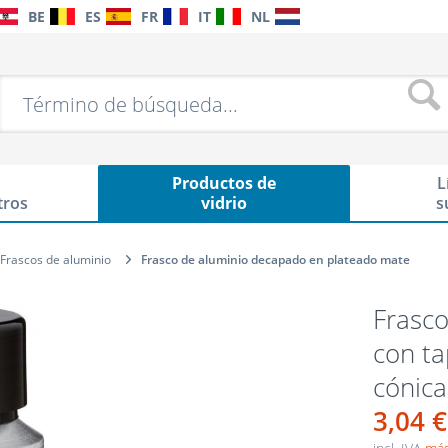
BE
ES
FR
IT
NL
Productos de
L
tros
vidrio
s
Frascos de aluminio
Frasco de aluminio decapado en plateado mate
Frasco
con ta
cónica
3,04 €