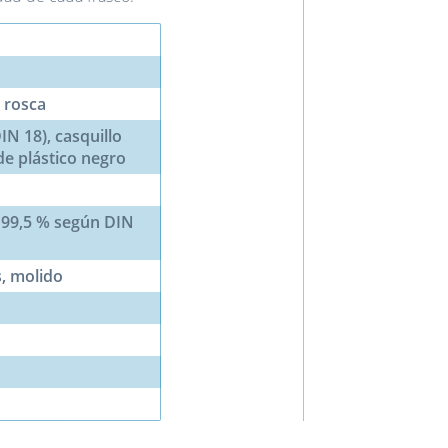
 rosca
N 18), casquillo
e plástico negro
 99,5 % según DIN
s, molido