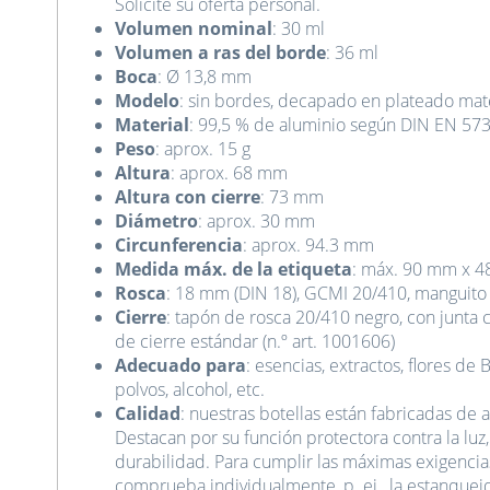
Solicite su oferta personal.
Volumen nominal
: 30 ml
Volumen a ras del borde
: 36 ml
Boca
: Ø 13,8 mm
Modelo
: sin bordes, decapado en plateado mate 
Material
: 99,5 % de aluminio según DIN EN 57
Peso
: aprox. 15 g
Altura
: aprox. 68 mm
Altura con cierre
: 73 mm
Diámetro
: aprox. 30 mm
Circunferencia
: aprox. 94.3 mm
Medida máx. de la etiqueta
: máx. 90 mm x 48 
Rosca
: 18 mm (DIN 18), GCMI 20/410, manguito 
Cierre
: tapón de rosca 20/410 negro, con junta c
de cierre estándar (n.º art. 1001606)
Adecuado para
: esencias, extractos, flores de 
polvos, alcohol, etc.
Calidad
: nuestras botellas están fabricadas de
Destacan por su función protectora contra la luz
durabilidad. Para cumplir las máximas exigencias
comprueba individualmente, p. ej., la estanquei