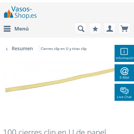
Menú
Resumen
Cierres clip en U y tiras clip
Informació
E-Mail
Live-Chat
100 cierres clip en U de papel,