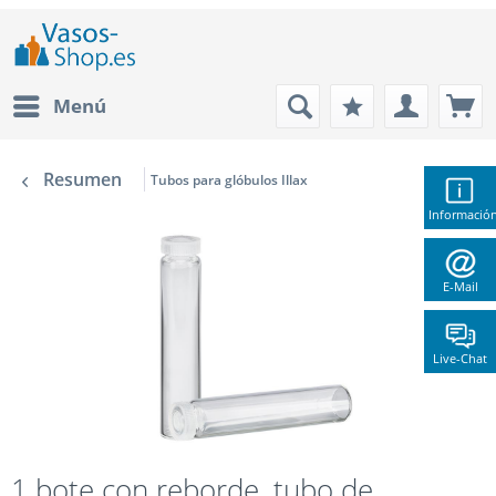
Menú
Resumen
Tubos para glóbulos Illax
Informació
E-Mail
Live-Chat
1 bote con reborde, tubo de