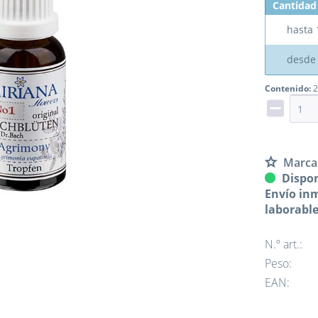
Cantidad
hasta
desd
Contenido:
2
Marca
Dispon
Envío inm
laborabl
N.º art.:
Peso:
EAN: