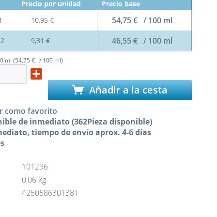
Precio por unidad
Precio base
54,75 € / 100 ml
1
10,95 €
46,55 € / 100 ml
e
2
9,31 €
0 ml (54,75 € / 100 ml)
Añadir a la cesta
r como favorito
ible de inmediato (362Pieza disponible)
ediato, tiempo de envío aprox. 4-6 días
es
101296
0,06 kg
4250586301381