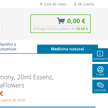
Lista de notas
Mi cuenta
0,00 €
Entrega Grátis a partir de
50.00 €
íquidos y
ustancias
Medicina natural
Informació
mony, 20ml Essenz,
E-Mail
naFlowers
Live-Chat
 €
 gastos de envío