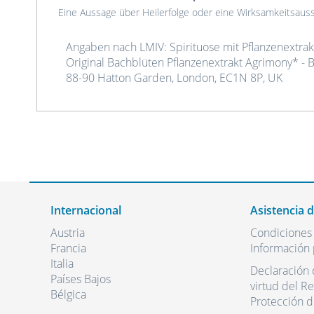
Eine Aussage über Heilerfolge oder eine Wirksamkeitsau
Angaben nach LMIV: Spirituose mit Pflanzenextrakt
Original Bachblüten Pflanzenextrakt Agrimony* - B
88-90 Hatton Garden, London, EC1N 8P, UK
Internacional
Asistencia 
Austria
Condiciones
Francia
Información 
Italia
Declaración 
Países Bajos
virtud del R
Bélgica
Protección d