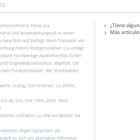
OS
¿Tiene algun
 Unternehmens FloraCura.
Más artículo
end und verantwortungsvoll in reiner
u beachtet und befolgt. Beim Transport von
chtung mittels Röntgenstrahlen o.ä. erfolgt.
 braune hochwertige Apothekenfläschchen
nd Originalitätsverschluss abgefüllt. Die
lichen Pumpzerstäuber. Alle Stockbottles
wicht: ca 65g, Durchmesser: ca 29mm,
ich als 2ml, 5ml, 10ml, 20ml, 30ml
.
bottles enthalten ca 20% vol Alkohol. Sie
kbottles liegen Gutachten vor.
ndelt es sich um alternative Hilfsmittel.