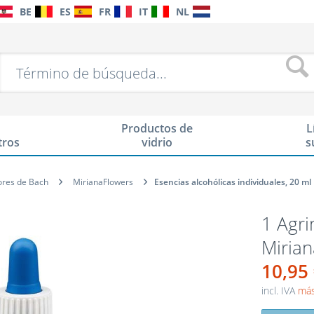
BE
ES
FR
IT
NL
Productos de
L
tros
vidrio
s
ores de Bach
MirianaFlowers
Esencias alcohólicas individuales, 20 ml
1 Agri
Miria
10,95
incl. IVA
más