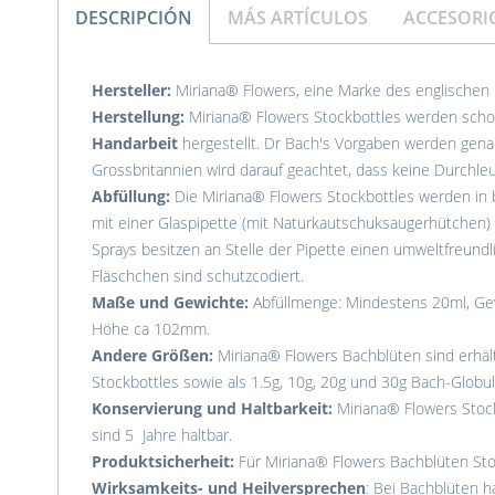
DESCRIPCIÓN
MÁS ARTÍCULOS
ACCESORI
Hersteller:
Miriana® Flowers, eine Marke des englischen
Herstellung:
Miriana® Flowers Stockbottles werden schon
Handarbeit
hergestellt. Dr Bach's Vorgaben werden gena
Grossbritannien wird darauf geachtet, dass keine Durchleu
Abfüllung:
Die Miriana® Flowers Stockbottles werden in
mit einer Glaspipette (mit Naturkautschuksaugerhütchen) u
Sprays besitzen an Stelle der Pipette einen umweltfreund
Fläschchen sind schutzcodiert.
Maße und Gewichte:
Abfüllmenge: Mindestens 20ml, Ge
Höhe ca 102mm.
Andere Größen:
Miriana® Flowers Bachblüten sind erhältl
Stockbottles sowie als 1.5g, 10g, 20g und 30g Bach-Globuli
Konservierung und Haltbarkeit:
Miriana® Flowers Stock
sind 5 Jahre haltbar.
Produktsicherheit:
Für Miriana® Flowers Bachblüten Stoc
Wirksamkeits- und Heilversprechen
: Bei Bachblüten ha