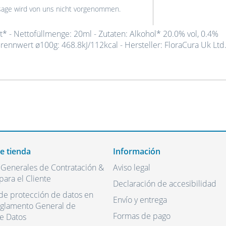
ssage wird von uns nicht vorgenommen.
* - Nettofüllmenge: 20ml - Zutaten: Alkohol* 20.0% vol, 0.4%
rennwert ø100g: 468.8kJ/112kcal - Hersteller: FloraCura Uk Ltd.
de tienda
Información
 Generales de Contratación &
Aviso legal
para el Cliente
Declaración de accesibilidad
de protección de datos en
Envío y entrega
eglamento General de
Formas de pago
e Datos