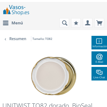
Menú
Resumen
Tamaño: TO82
Informació
E-Mail
Live-Chat
UNITWIST TO82 dorado, BioSeal ,