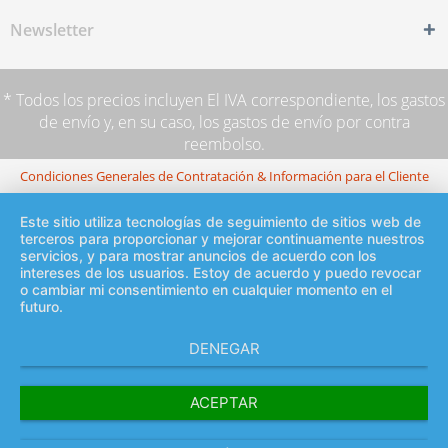
Newsletter
* Todos los precios incluyen El IVA correspondiente,
los gastos
de envío
y, en su caso, los gastos de envío por contra
reembolso.
Condiciones Generales de Contratación & Información para el Cliente
Este sitio utiliza tecnologías de seguimiento de sitios web de
terceros para proporcionar y mejorar continuamente nuestros
servicios, y para mostrar anuncios de acuerdo con los
intereses de los usuarios. Estoy de acuerdo y puedo revocar
o cambiar mi consentimiento en cualquier momento en el
futuro.
DENEGAR
ACEPTAR