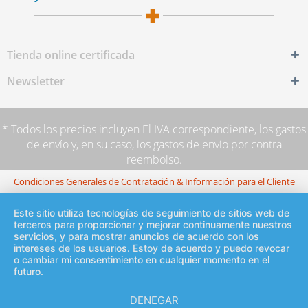
Tienda online certificada
Newsletter
* Todos los precios incluyen El IVA correspondiente,
los gastos
de envío
y, en su caso, los gastos de envío por contra
reembolso.
Condiciones Generales de Contratación & Información para el Cliente
Este sitio utiliza tecnologías de seguimiento de sitios web de
terceros para proporcionar y mejorar continuamente nuestros
servicios, y para mostrar anuncios de acuerdo con los
intereses de los usuarios. Estoy de acuerdo y puedo revocar
o cambiar mi consentimiento en cualquier momento en el
futuro.
DENEGAR