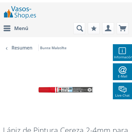
Menú
Resumen
Bunte Malstifte
Informació
E-Mail
Live-Chat
Lápiz de Pintura Cereza 2-4mm para