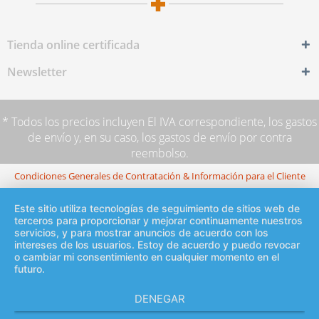
Tienda online certificada
Newsletter
* Todos los precios incluyen El IVA correspondiente,
los gastos
de envío
y, en su caso, los gastos de envío por contra
reembolso.
Condiciones Generales de Contratación & Información para el Cliente
Este sitio utiliza tecnologías de seguimiento de sitios web de
terceros para proporcionar y mejorar continuamente nuestros
servicios, y para mostrar anuncios de acuerdo con los
intereses de los usuarios. Estoy de acuerdo y puedo revocar
o cambiar mi consentimiento en cualquier momento en el
futuro.
DENEGAR