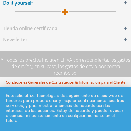
Do it yourself
Tienda online certificada
Newsletter
* Todos los precios incluyen El IVA correspondiente,
los gastos
de envío
y, en su caso, los gastos de envío por contra
reembolso.
Condiciones Generales de Contratación & Información para el Cliente
Este sitio utiliza tecnologías de seguimiento de sitios web de
terceros para proporcionar y mejorar continuamente nuestros
servicios, y para mostrar anuncios de acuerdo con los
intereses de los usuarios. Estoy de acuerdo y puedo revocar
o cambiar mi consentimiento en cualquier momento en el
futuro.