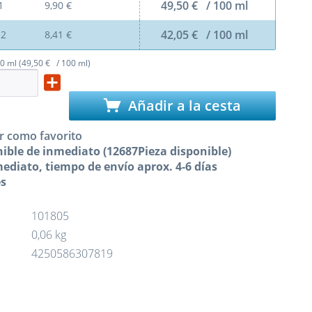
49,50 € / 100 ml
1
9,90 €
42,05 € / 100 ml
e
2
8,41 €
0 ml (49,50 € / 100 ml)
Añadir a la cesta
r como favorito
ible de inmediato (12687Pieza disponible)
ediato, tiempo de envío aprox. 4-6 días
es
101805
0,06 kg
4250586307819