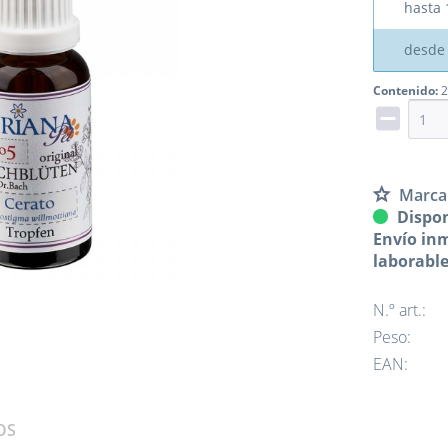
hasta
desd
Contenido:
2
Marca
Dispon
Envío inm
laborabl
N.º art.:
Peso:
EAN:
OS