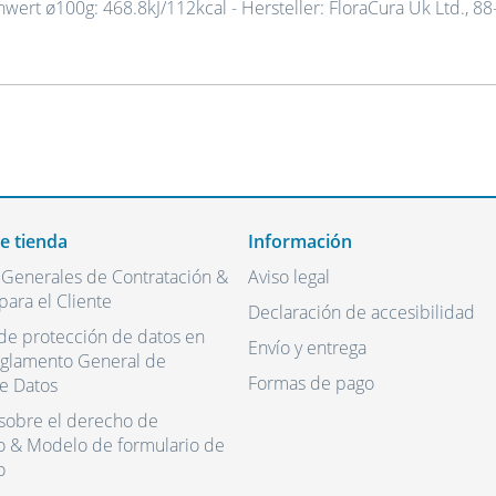
nwert ø100g: 468.8kJ/112kcal - Hersteller: FloraCura Uk Ltd., 88
de tienda
Información
 Generales de Contratación &
Aviso legal
para el Cliente
Declaración de accesibilidad
de protección de datos en
Envío y entrega
eglamento General de
Formas de pago
e Datos
sobre el derecho de
o & Modelo de formulario de
o