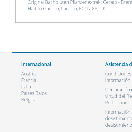
Original Bachblüten Pflanzenextrakt Cerato - Bren
Hatton Garden, London, EC1N 8P, UK
Internacional
Asistencia 
Austria
Condiciones
Francia
Información 
Italia
Declaración 
Países Bajos
virtud del R
Bélgica
Protección d
Información 
desistimient
desistimient