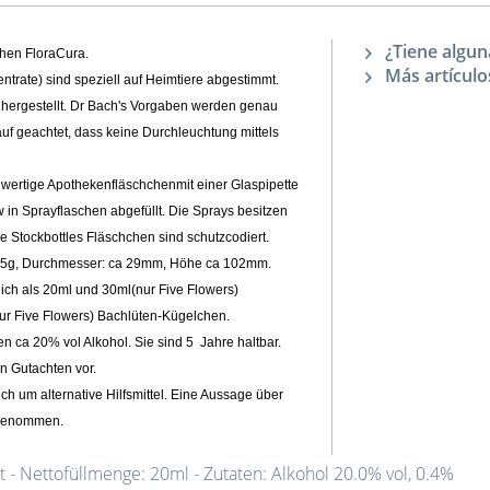
¿Tiene algun
chen FloraCura
.
Más artículo
trate) sind speziell auf Heimtiere abgestimmt
.
hergestellt
. Dr Bach's Vorgaben
werden genau
auf geachtet, dass keine Durchleuchtung mittels
wertige Apothekenfläschchen
mit einer Glaspipette
 in Sprayflaschen
abgefüllt. Die Sprays besitzen
lle Stockbottles Fläschchen sind schutzcodiert.
 65g, Durchmesser: ca 29mm, Höhe ca 102mm.
lich als 20ml und 30ml(nur Five Flowers)
nur Five Flowers) Bachlüten-Kügelchen.
en ca 20% vol Alkohol. Sie sind 5 Jahre haltbar
.
en Gutachten
vor.
ich um alternative Hilfsmittel. Eine Aussage über
orgenommen.
 - Nettofüllmenge: 20ml - Zutaten: Alkohol 20.0% vol, 0.4%