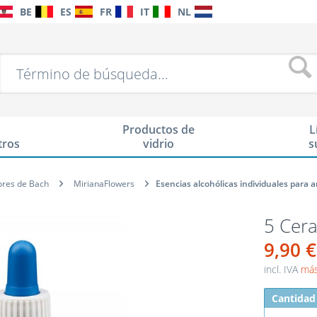
BE
ES
FR
IT
NL
Productos de
L
tros
vidrio
s
ores de Bach
MirianaFlowers
Esencias alcohólicas individuales para 
5 Cera
9,90 €
incl. IVA
más
Cantidad