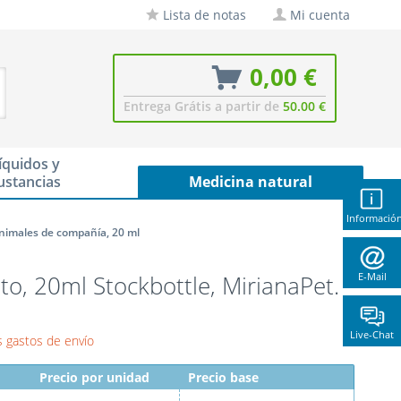
Lista de notas
Mi cuenta
0,00 €
Entrega Grátis a partir de
50.00 €
íquidos y
ustancias
Medicina natural
Informació
animales de compañía, 20 ml
to, 20ml Stockbottle, MirianaPet.
E-Mail
Live-Chat
 gastos de envío
Precio por unidad
Precio base