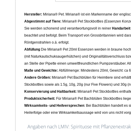
Hersteller:
Miriana® Pet. Miriana® ist ein Markenname der englis
Abgestimmt auf Tiere:
Miriana® Pet Stockbottles (Essenzen Konzen
Sie werden schonend und verantwortungsvoll in reiner
Handarbeit
beachtet und befolgt. Beim Transport von Grossbritannien wird dar
Röntgenstrahlen o.ä. erfolgt.
Abfüllung
Die Miriana® Pet 20ml Essenzen werden in braune hoch
(mit Naturkautschuksaugerhütchen
) und Originalitätsverschluss
bzw
an Stelle der Pipette einen umweltfreundlichen Pumpzerstäuber
. A
Maße und Gewichte:
Abfüllmenge: Mindestens 20ml, Gewicht: ca
Andere Größen:
Miriana® Pet Bachblüten für Heimtiere sind erhält
Stockbottles sowie als 1.5g, 10g, 20g (nur Five Flowers) und 30g (
Konservierung und Haltbarkeit:
Miriana® Pet Stockbottles enthalt
Produktsicherheit:
Für Miriana® Pet Bachblüten Stockbottles lieg
Wirksamkeits- und Heilversprechen
: Bei Bachblüten handelt es s
Heilerfolge oder eine Wirksamkeitsaussage wird von uns nicht v
Angaben nach LMIV: Spirituose mit Pflanzenextrakt