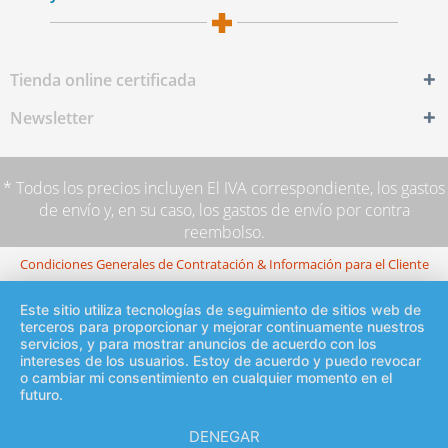
Tienda online certificada
Newsletter
* Todos los precios incluyen El IVA correspondiente,
los gastos
de envío
y, en su caso, los gastos de envío por contra
reembolso.
Condiciones Generales de Contratación & Información para el Cliente
Este sitio utiliza tecnologías de seguimiento de sitios web de
terceros para proporcionar y mejorar continuamente nuestros
servicios, y para mostrar anuncios de acuerdo con los
intereses de los usuarios. Estoy de acuerdo y puedo revocar
o cambiar mi consentimiento en cualquier momento en el
futuro.
DENEGAR