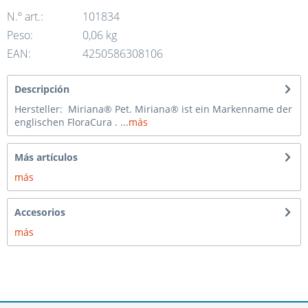
N.º art.:
101834
Peso:
0,06 kg
EAN:
4250586308106
Descripción
Hersteller: Miriana® Pet. Miriana® ist ein Markenname der
englischen FloraCura . ...
más
Más artículos
más
Accesorios
más