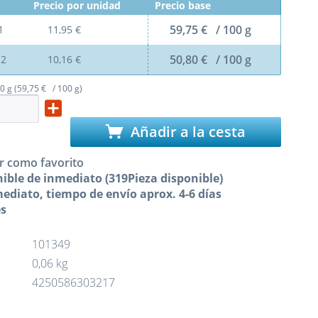
Precio por unidad
Precio base
59,75 € / 100 g
1
11,95 €
50,80 € / 100 g
e
2
10,16 €
0 g (59,75 € / 100 g)
Añadir a la cesta
r como favorito
ible de inmediato (319Pieza disponible)
ediato, tiempo de envío aprox. 4-6 días
es
101349
0,06 kg
4250586303217