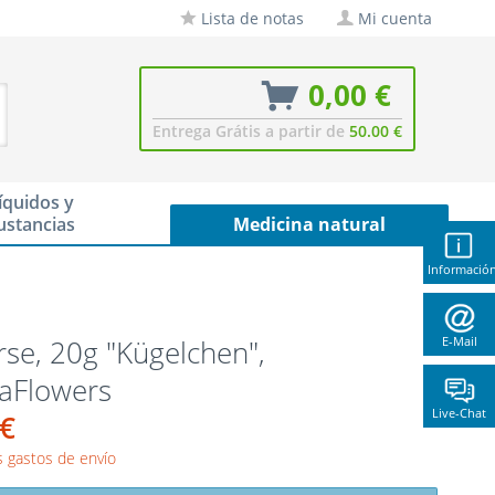
Lista de notas
Mi cuenta
0,00 €
Entrega Grátis a partir de
50.00 €
íquidos y
ustancias
Medicina natural
Informació
se, 20g "Kügelchen",
E-Mail
naFlowers
Live-Chat
 €
 gastos de envío