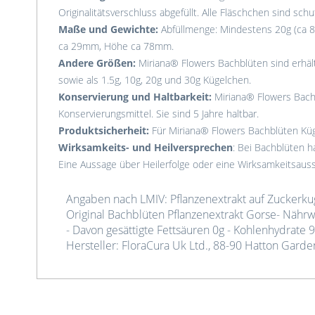
Originalitätsverschluss abgefüllt. Alle Fläschchen sind schu
Maße und Gewichte:
Abfüllmenge: Mindestens 20g (ca 8
ca 29mm, Höhe ca 78mm.
Andere Größen:
Miriana® Flowers Bachblüten sind erhält
sowie als 1.5g, 10g, 20g und 30g Kügelchen.
Konservierung und Haltbarkeit:
Miriana® Flowers Bach
Konservierungsmittel. Sie sind 5 Jahre haltbar.
Produktsicherheit:
Für Miriana® Flowers Bachblüten Küg
Wirksamkeits- und Heilversprechen
: Bei Bachblüten ha
Eine Aussage über Heilerfolge oder eine Wirksamkeitsau
Angaben nach LMIV: Pflanzenextrakt auf Zuckerkug
Original Bachblüten Pflanzenextrakt Gorse- Nährw
- Davon gesättigte Fettsäuren 0g - Kohlenhydrate 99
Hersteller: FloraCura Uk Ltd., 88-90 Hatton Gard