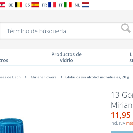
BE
ES
FR
IT
NL
Productos de
L
tros
vidrio
s
ores de Bach
MirianaFlowers
Glóbulos sin alcohol individuales, 20 g
13 Gor
Miria
11,95
incl. IVA
más