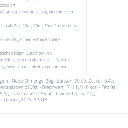
tzcodiert.
60 Stück), Gewicht: ca 59g, Durchmesser:
lich als 2ml, 10ml, 20ml, 30ml Stockbottles
blüten Kügelchen enthalten keine
elchen liegen Gutachten vor.
ndelt es sich um alternative Hilfsmittel.
ssage wird von uns nicht vorgenommen.
eln - Nettofüllmenge: 20g - Zutaten: 99.6% Zucker, 0.4%
ertangaben ø100g: - Brennwert 1711 kJ/410 kcal - Fett 0g
.5g - Davon Zucker 99.5g - Eiweiss 0g - Salz 0g -
en, London, EC1N 8P, UK