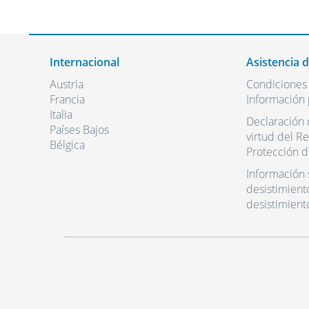
Internacional
Asistencia 
Austria
Condiciones
Francia
Información 
Italia
Declaración 
Países Bajos
virtud del R
Bélgica
Protección d
Información 
desistimient
desistimient