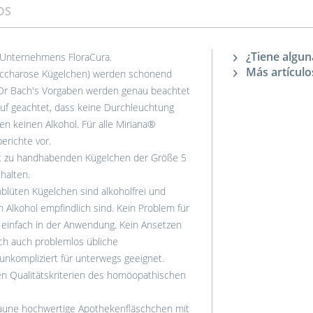
OS
¿Tiene algun
 Unternehmens FloraCura.
Más artículo
accharose Kügelchen) werden schonend
 Dr Bach's Vorgaben werden genau beachtet
auf geachtet, dass keine Durchleuchtung
ten keinen Alkohol. Für alle Miriana®
erichte vor.
t zu handhabenden Kügelchen der Größe 5
halten.
lüten Kügelchen sind alkoholfrei und
 Alkohol empfindlich sind. Kein Problem für
d einfach in der Anwendung. Kein Ansetzen
ch auch problemlos übliche
unkompliziert für unterwegs geeignet.
en Qualitätskriterien des homöopathischen
aune hochwertige Apothekenfläschchen mit