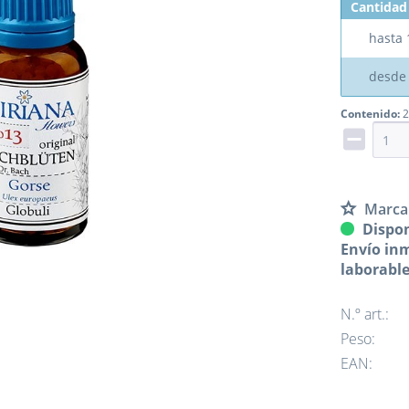
Cantidad
hasta
desd
Contenido:
2
Marca
Dispon
Envío inm
laborabl
N.º art.:
Peso:
EAN: