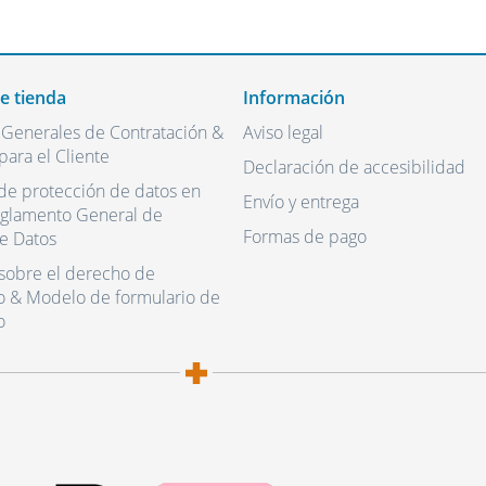
de tienda
Información
 Generales de Contratación &
Aviso legal
para el Cliente
Declaración de accesibilidad
de protección de datos en
Envío y entrega
eglamento General de
Formas de pago
e Datos
sobre el derecho de
o & Modelo de formulario de
o