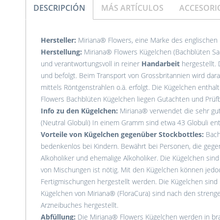
DESCRIPCIÓN
MÁS ARTÍCULOS
ACCESORI
Hersteller:
Miriana® Flowers, eine Marke des englischen
Herstellung:
Miriana® Flowers Kügelchen (Bachblüten S
und verantwortungsvoll in reiner
Handarbeit
hergestellt.
und befolgt. Beim Transport von Grossbritannien wird dar
mittels Röntgenstrahlen o.ä. erfolgt. Die Kügelchen enthal
Flowers Bachblüten Kügelchen liegen Gutachten und Prüfb
Info zu den Kügelchen:
Miriana® verwendet die sehr gu
(Neutral Globuli) In einem Gramm sind etwa 43 Globuli ent
Vorteile von Kügelchen gegenüber Stockbottles:
Bachb
bedenkenlos bei Kindern. Bewährt bei Personen, die gegen
Alkoholiker und ehemalige Alkoholiker. Die Kügelchen sin
von Mischungen ist nötig. Mit den Kügelchen können jedo
Fertigmischungen hergestellt werden. Die Kügelchen sind 
Kügelchen von Miriana® (FloraCura) sind nach den streng
Arzneibuches hergestellt.
Abfüllung:
Die Miriana® Flowers Kügelchen werden in br