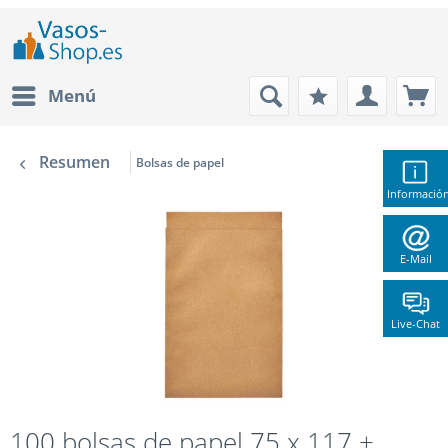
Menú
Resumen
Bolsas de papel
Informació
E-Mail
Live-Chat
100 bolsas de papel 75 x 117 +