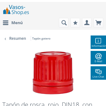
Menú
Resumen
Tapón gotero
Informació
E-Mail
Live-Chat
Tapón de rosca, rojo, DIN18, con