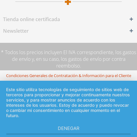
Tienda online certificada
Newsletter
* Todos los precios incluyen El IVA correspondiente,
los gastos
de envío
y, en su caso, los gastos de envío por contra
reembolso.
Condiciones Generales de Contratación & Información para el Cliente
Este sitio utiliza tecnologías de seguimiento de sitios web de
terceros para proporcionar y mejorar continuamente nuestros
servicios, y para mostrar anuncios de acuerdo con los
intereses de los usuarios. Estoy de acuerdo y puedo revocar
o cambiar mi consentimiento en cualquier momento en el
futuro.
DENEGAR