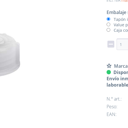
incl. IVA
más
Embalaje 
Tapón i
Value p
Caja co
Marca
Dispon
Envío inm
laborabl
N.º art.:
Peso:
EAN: