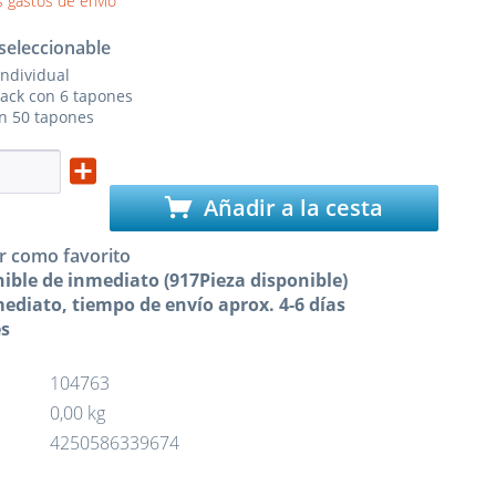
 gastos de envío
seleccionable
ndividual
ack con 6 tapones
n 50 tapones
Añadir a la cesta
r como favorito
ible de inmediato (917Pieza disponible)
ediato, tiempo de envío aprox. 4-6 días
es
104763
0,00 kg
4250586339674