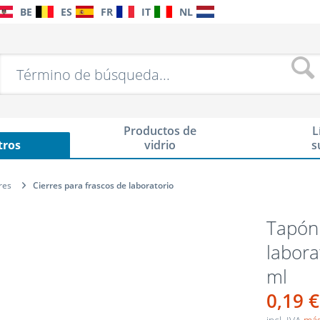
BE
ES
FR
IT
NL
Productos de
L
tros
vidrio
s
res
Cierres para frascos de laboratorio
Tapón 
labora
ml
0,19 €