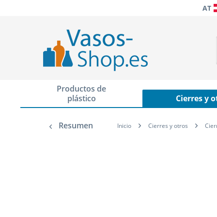
AT
Productos de
plástico
Cierres y o
Resumen
Inicio
Cierres y otros
Cier