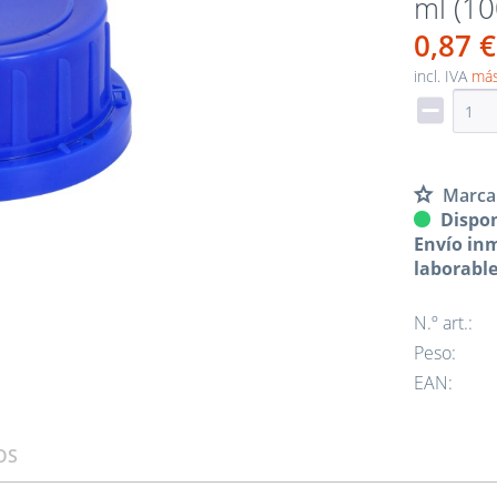
ml (1
0,87 €
incl. IVA
más
Marca
Dispon
Envío inm
laborabl
N.º art.:
Peso:
EAN:
OS