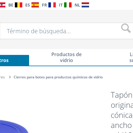
BE
ES
FR
IT
NL
Productos de
L
tros
vidrio
s
res
Cierres para botes para productos químicos de vidrio
Tapón 
origin
cónica
ancho 