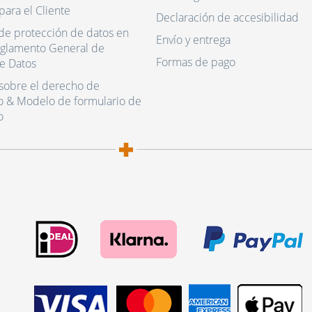
para el Cliente
Declaración de accesibilidad
de protección de datos en
Envío y entrega
eglamento General de
Formas de pago
e Datos
sobre el derecho de
o & Modelo de formulario de
o