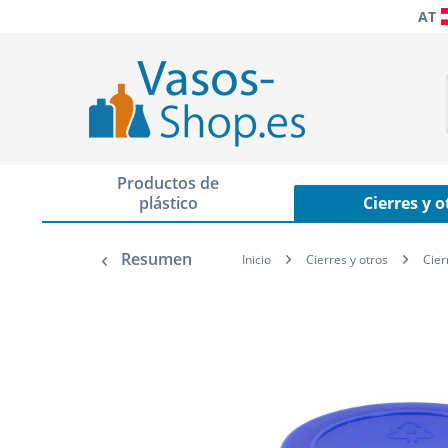
AT
Productos de
plástico
Cierres y o
Resumen
Inicio
Cierres y otros
Cier