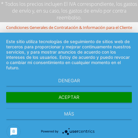
* Todos los precios incluyen El IVA correspondiente,
los gastos
de envío
y, en su caso, los gastos de envío por contra
reembolso.
Condiciones Generales de Contratación & Información para el Cliente
Este sitio utiliza tecnologías de seguimiento de sitios web de
terceros para proporcionar y mejorar continuamente nuestros
servicios, y para mostrar anuncios de acuerdo con los
intereses de los usuarios. Estoy de acuerdo y puedo revocar
o cambiar mi consentimiento en cualquier momento en el
futuro.
DENEGAR
ACEPTAR
MÁS
Powered by